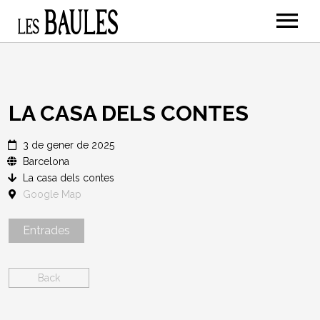
MÚSICA
CONCERTS
NOTÍCIES
LA CASA DELS CONTES
NOSALTRES
3 de gener de 2025
CONTACTE
Barcelona
La casa dels contes
GALERIA
Google Map
Entrades
Back